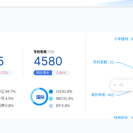
专利有效
/件数
5
4580
1.77%
同比增长
2.99%