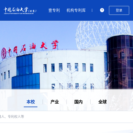
权
壹专利
机构专利库
登录
信
息
服
务
中
心
本校
产业
国内
全球